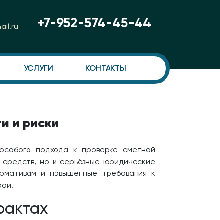
+7-952-574-45-44
il.ru
УСЛУГИ
КОНТАКТЫ
и и риски
особого подхода к проверке сметной
 средств, но и серьёзные юридические
ормативам и повышенные требования к
рой.
рактах