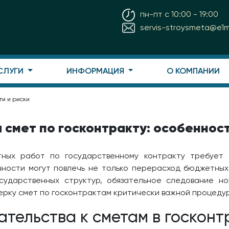
пн-пт с 10:00 - 19:00
servis-stroysmeta@e1ma
СЛУГИ
ИНФОРМАЦИЯ
О КОМПАНИИ
ти и риски
 смет по госконтракту: особенност
тных работ по государственному контракту требует 
чности могут повлечь не только перерасход бюджетных
осударственных структур, обязательное следование н
рку смет по госконтрактам критически важной процеду
тельства к сметам в госконт