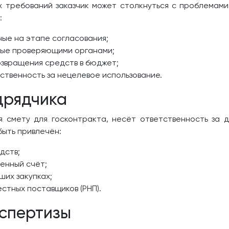
 требований заказчик может столкнуться с проблемами
:
ые на этапе согласования;
ные проверяющими органами;
озвращения средств в бюджет;
твенность за нецелевое использование.
дрядчика
я смету для госконтракта, несёт ответственность за д
быть привлечён:
дств;
енный счёт;
ших закупках;
стных поставщиков (РНП).
кспертизы