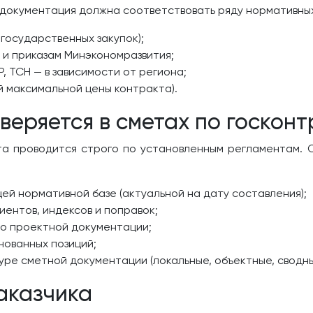
документация должна соответствовать ряду нормативных 
государственных закупок);
и приказам Минэкономразвития;
, ТСН — в зависимости от региона;
 максимальной цены контракта).
веряется в сметах по госкон
та проводится строго по установленным регламентам.
й нормативной базе (актуальной на дату составления);
ентов, индексов и поправок;
по проектной документации;
ованных позиций;
ре сметной документации (локальные, объектные, сводные
аказчика