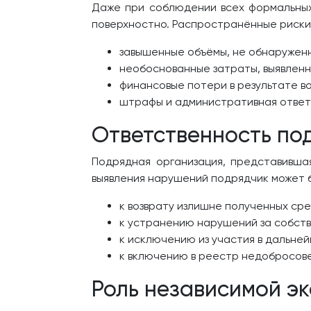
Даже при соблюдении всех формальных
поверхностно. Распространённые риски
завышенные объёмы, не обнаруженн
необоснованные затраты, выявлен
финансовые потери в результате в
штрафы и административная ответс
Ответственность по
Подрядная организация, представивша
выявления нарушений подрядчик может 
к возврату излишне полученных сре
к устранению нарушений за собств
к исключению из участия в дальней
к включению в реестр недобросове
Роль независимой э